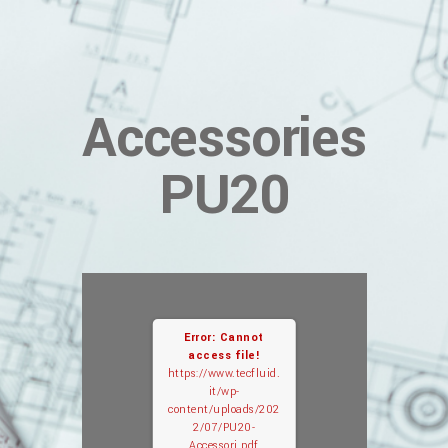
Accessories
PU20
Error: Cannot
access file!
https://www.tecfluid.
it/wp-
content/uploads/202
2/07/PU20-
Accessori.pdf