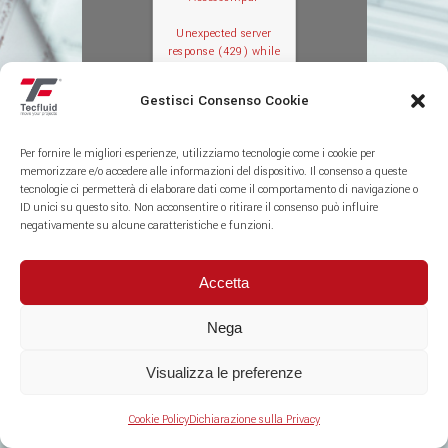
Unexpected server
response (429) while
retrieving PDF
"https://www.tecflui
Gestisci Consenso Cookie
d.it/wp-
content/uploads/202
2/07/PU20-
Per fornire le migliori esperienze, utilizziamo tecnologie come i cookie per
Accessori.pdf".
memorizzare e/o accedere alle informazioni del dispositivo. Il consenso a queste
tecnologie ci permetterà di elaborare dati come il comportamento di navigazione o
ID unici su questo sito. Non acconsentire o ritirare il consenso può influire
negativamente su alcune caratteristiche e funzioni.
Accetta
PU20
Nega
Visualizza le preferenze
Cookie Policy
Dichiarazione sulla Privacy