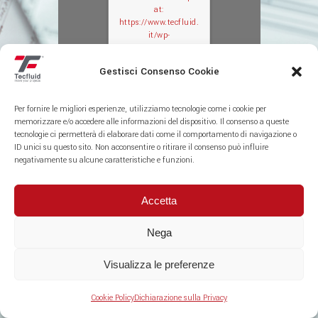
at:
https://www.tecfluid.
it/wp-
content/plugins/3d-
flipbook-dflip-
Gestisci Consenso Cookie
lite/assets/js/libs/pd
fjs/stable/pdf.worker
.min.js?
Per fornire le migliori esperienze, utilizziamo tecnologie come i cookie per
ver=2.4.30&pdfver=d
memorizzare e/o accedere alle informazioni del dispositivo. Il consenso a queste
efault".
tecnologie ci permetterà di elaborare dati come il comportamento di navigazione o
ID unici su questo sito. Non acconsentire o ritirare il consenso può influire
negativamente su alcune caratteristiche e funzioni.
Valvole
Accetta
Nega
Visualizza le preferenze
Cookie Policy
Dichiarazione sulla Privacy