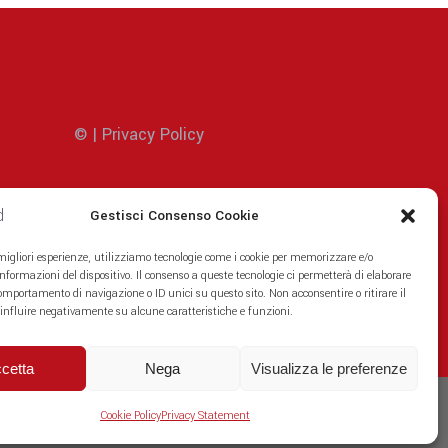
© | Privacy Policy
lly
Gestisci Consenso Cookie
tions.
 migliori esperienze, utilizziamo tecnologie come i cookie per memorizzare e/o
informazioni del dispositivo. Il consenso a queste tecnologie ci permetterà di elaborare
omportamento di navigazione o ID unici su questo sito. Non acconsentire o ritirare il
influire negativamente su alcune caratteristiche e funzioni.
cetta
Nega
Visualizza le preferenze
tion number: IT 02343530354
Cookie Policy
Privacy Statement