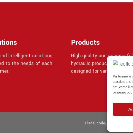
utions
Products
nd intelligent solutions,
High quality and successful
red to the needs of each
hydraulic products, specifica
mer.
designed for various applica
Per fornire le
accedere alle 
dati come il c
consenso può 
Ac
Fiscal code/VAT identifica