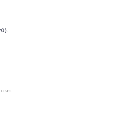
PO)
.
LIKES