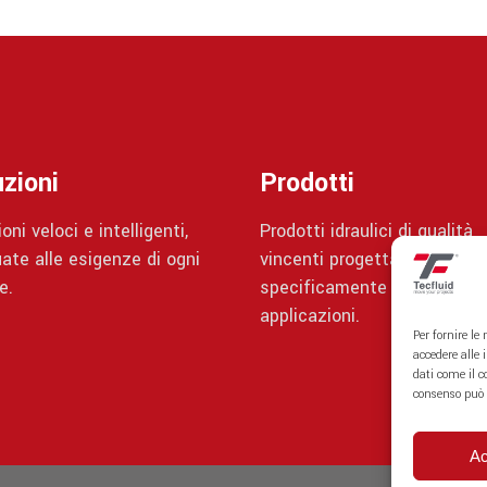
zioni
Prodotti
oni veloci e intelligenti,
Prodotti idraulici di qualità
ate alle esigenze di ogni
vincenti progettati
e.
specificamente per diverse
applicazioni.
Per fornire le
accedere alle 
dati come il c
consenso può 
Ac